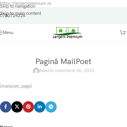
https://lenjeriipremium.ro
Skip to navigation
Skip to main content
0763724226
Menu
Pagină MailPoet
Alex
On noiembrie 26, 2023
[mailpoet_page]