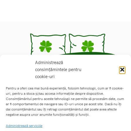
Administrează
consimțămintele pentru
cookie-uri
Locotenent Moga nr 16, Dobroiesti, Ilfov
Pentru a oferi cea mai bună experiență, folosim tehnologii, cum ar fi cookie-
Telefon: 0763724226
uri, pentru a stoca și/sau accesa informațiile despre dispozitive.
office@lenjeriipremium.ro
Consimțământul pentru aceste tehnologii ne permite să procesăm date, cum
ar fi comportamentul de navigare sau ID-uri unice pe acest site. Dacă nu îți
dai consimțământul sau îți retragi consimțământul dat poate avea afecte
MENIU
negative asupra unor anumite funcționalități și funcții.
Administrează serviciile
LINK-URI UTILE