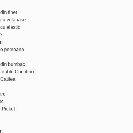
din finet
t cu volanase
 cu elastic
e
ri
t o persoana
t din bumbac
t dublu Cocolino
 Catifea
ard
sc
e Picket
un