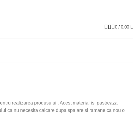
0
/
0,00
L
t pentru realizarea produsului . Acest material isi pastreaza
ptului ca nu necesita calcare dupa spalare si ramane ca nou o