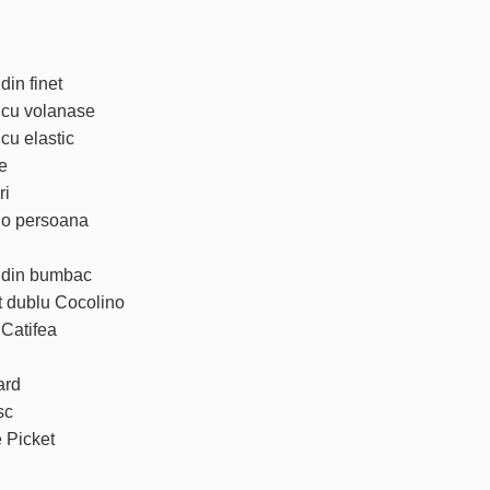
din finet
t cu volanase
 cu elastic
e
ri
t o persoana
t din bumbac
t dublu Cocolino
 Catifea
ard
sc
e Picket