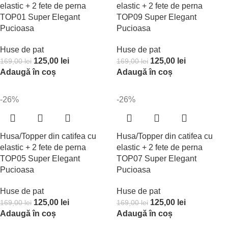
elastic + 2 fete de perna
elastic + 2 fete de perna
TOP01 Super Elegant
TOP09 Super Elegant
Pucioasa
Pucioasa
Huse de pat
Huse de pat
125,00
lei
125,00
lei
169,00
lei
169,00
lei
Adaugă în coș
Adaugă în coș
-26%
-26%
Husa/Topper din catifea cu
Husa/Topper din catifea cu
elastic + 2 fete de perna
elastic + 2 fete de perna
TOP05 Super Elegant
TOP07 Super Elegant
Pucioasa
Pucioasa
Huse de pat
Huse de pat
125,00
lei
125,00
lei
169,00
lei
169,00
lei
Adaugă în coș
Adaugă în coș