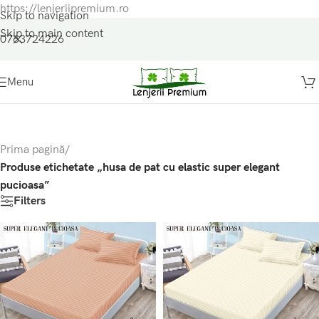
https://lenjeriipremium.ro
Skip to navigation
Skip to main content
0763724226
Menu
Prima pagină
/
Produse etichetate „husa de pat cu elastic super elegant
pucioasa”
Filters