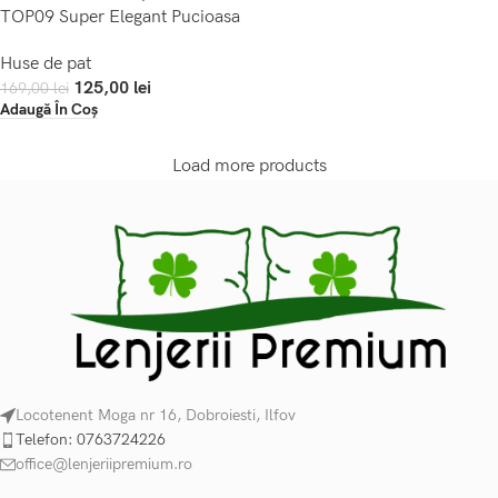
TOP09 Super Elegant Pucioasa
Huse de pat
125,00
lei
169,00
lei
Adaugă În Coș
Load more products
Locotenent Moga nr 16, Dobroiesti, Ilfov
Telefon: 0763724226
office@lenjeriipremium.ro