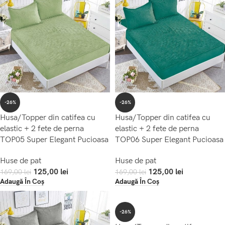
-26%
-26%
Husa/Topper din catifea cu
Husa/Topper din catifea cu
elastic + 2 fete de perna
elastic + 2 fete de perna
TOP05 Super Elegant Pucioasa
TOP06 Super Elegant Pucioasa
Huse de pat
Huse de pat
125,00
lei
125,00
lei
169,00
lei
169,00
lei
Adaugă În Coș
Adaugă În Coș
-26%