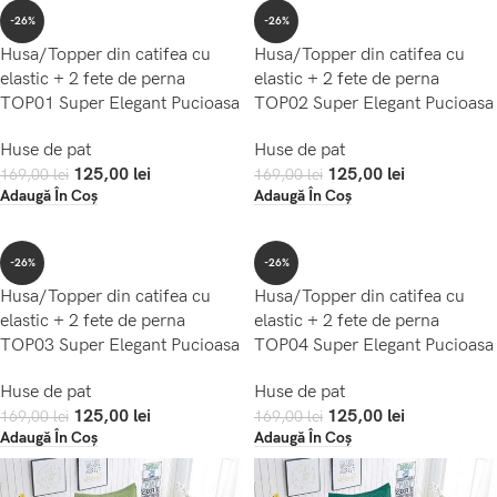
-26%
-26%
Husa/Topper din catifea cu
Husa/Topper din catifea cu
elastic + 2 fete de perna
elastic + 2 fete de perna
TOP01 Super Elegant Pucioasa
TOP02 Super Elegant Pucioasa
Huse de pat
Huse de pat
125,00
lei
125,00
lei
169,00
lei
169,00
lei
Adaugă În Coș
Adaugă În Coș
-26%
-26%
Husa/Topper din catifea cu
Husa/Topper din catifea cu
elastic + 2 fete de perna
elastic + 2 fete de perna
TOP03 Super Elegant Pucioasa
TOP04 Super Elegant Pucioasa
Huse de pat
Huse de pat
125,00
lei
125,00
lei
169,00
lei
169,00
lei
Adaugă În Coș
Adaugă În Coș