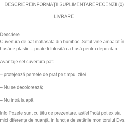
DESCRIERE
INFORMAȚII SUPLIMENTARE
RECENZII (0)
LIVRARE
Descriere
Cuvertura de pat matlasata din bumbac .Setul vine ambalat în
husăde plastic – poate fi folosită ca husă pentru depozitare.
Avantaje set cuvertură pat:
– protejează pernele de praf pe timpul zilei
– Nu se decolorează;
– Nu intră la apă.
Info:Pozele sunt cu titlu de prezentare, astfel încât pot exista
mici diferențe de nuanță, in funcție de setările monitorului Dvs.