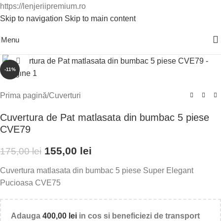
https://lenjeriipremium.ro
Skip to navigation
Skip to main content
0763724226
Menu
Click to enlarge
-11%
Prima pagină
/
Cuverturi
Cuvertura de Pat matlasata din bumbac 5 piese
CVE79
155,00
lei
175,00
lei
Cuvertura matlasata din bumbac 5 piese Super Elegant
Pucioasa CVE75
Adauga
400,00
lei
in cos si beneficiezi de transport