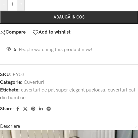
-
+
ADAUGĂ ÎN COȘ
Compare
Add to wishlist
5
People watching this product now!
SKU:
EY03
Categorie:
Cuverturi
Etichete:
cuverturi de pat super elegant pucioasa
,
cuverturi pat
din bumbac
Share:
Descriere
Player