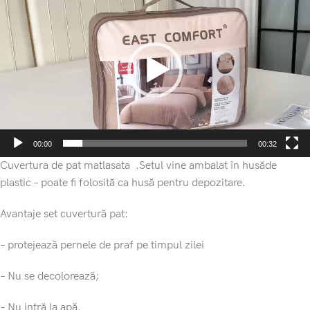
video
00:00
00:32
Cuvertura de pat matlasata .Setul vine ambalat în husăde
plastic – poate fi folosită ca husă pentru depozitare.
Avantaje set cuvertură pat:
– protejează pernele de praf pe timpul zilei
– Nu se decolorează;
– Nu intră la apă.