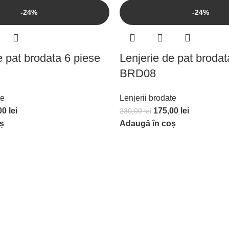
-24%
-24%
e pat brodata 6 piese
Lenjerie de pat brodat
BRD08
te
Lenjerii brodate
00
lei
175,00
lei
230,00
lei
ș
Adaugă în coș