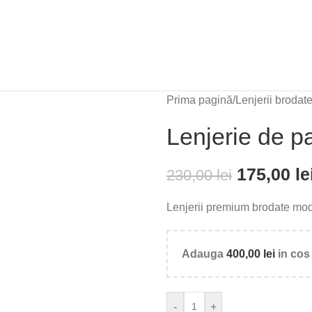
Prima pagină
/
Lenjerii brodat
Lenjerie de p
175,00
le
230,00
lei
Lenjerii premium brodate mode
Adauga
400,00
lei
in cos 
-
+