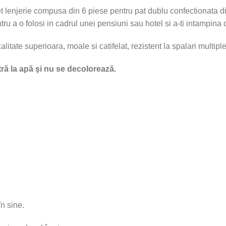
Set lenjerie compusa din 6 piese pentru pat dublu confectionata
ru a o folosi in cadrul unei pensiuni sau hotel si a-ti intampina 
tate superioara, moale si catifelat, rezistent la spalari multiple 
ntră la apă şi nu se decolorează.
în sine.