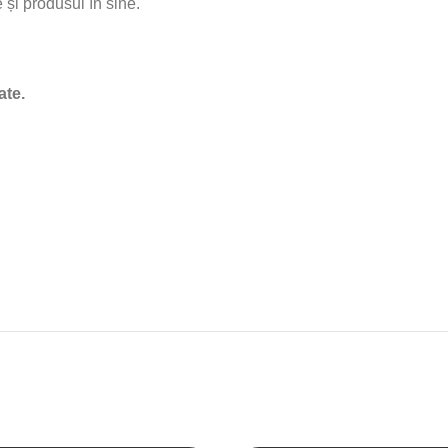
 și produsul în sine.
ate.