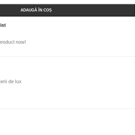
ADAUGĂ ÎN COȘ
ist
product now!
jerii de lux