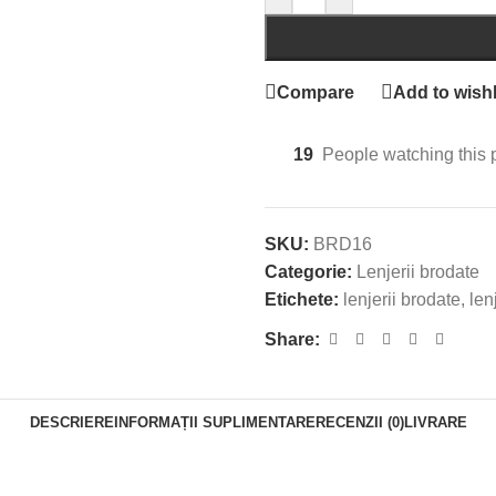
Compare
Add to wishl
19
People watching this 
SKU:
BRD16
Categorie:
Lenjerii brodate
Etichete:
lenjerii brodate
,
len
Share:
DESCRIERE
INFORMAȚII SUPLIMENTARE
RECENZII (0)
LIVRARE