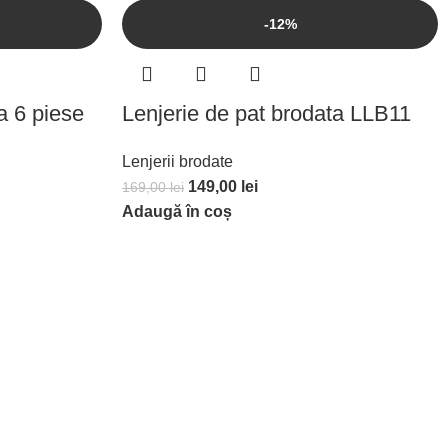
-12%
a 6 piese
Lenjerie de pat brodata LLB11
Lenjerii brodate
149,00
lei
169,00
lei
Adaugă în coș