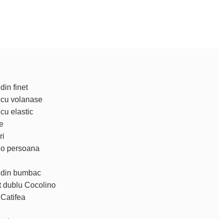
din finet
t cu volanase
 cu elastic
e
ri
t o persoana
t din bumbac
t dublu Cocolino
 Catifea