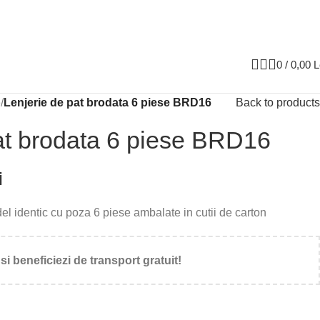
0
/
0,00
L
e
/
Lenjerie de pat brodata 6 piese BRD16
Back to products
at brodata 6 piese BRD16
i
l identic cu poza 6 piese ambalate in cutii de carton
si beneficiezi de transport gratuit!