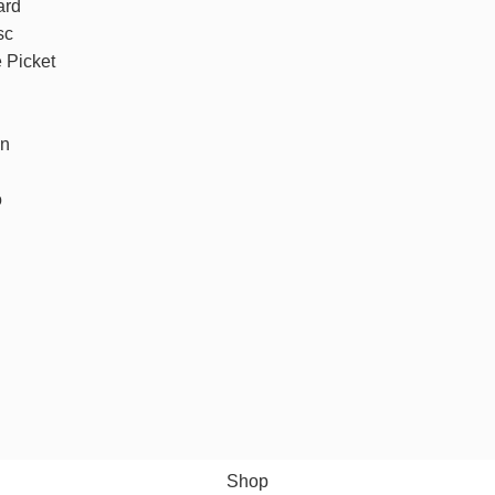
ard
sc
e Picket
un
o
Shop