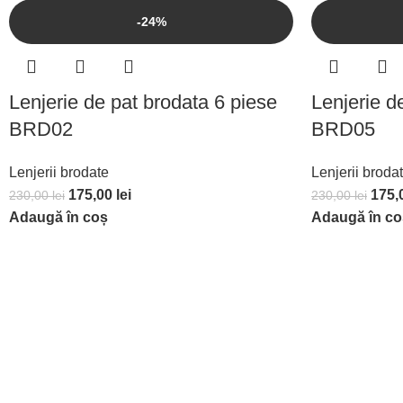
-24%
Lenjerie de pat brodata 6 piese
Lenjerie d
BRD02
BRD05
Lenjerii brodate
Lenjerii broda
175,00
lei
175,
230,00
lei
230,00
lei
Adaugă în coș
Adaugă în co