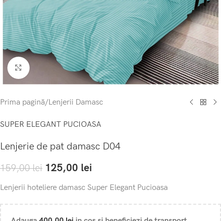
Click to enlarge
Prima pagină
/
Lenjerii Damasc
SUPER ELEGANT PUCIOASA
Lenjerie de pat damasc D04
125,00
lei
159,00
lei
Lenjerii hoteliere damasc Super Elegant Pucioasa
Adauga
400,00
lei
in cos si beneficiezi de transport