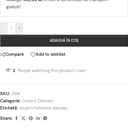
gratuit!
-
+
ADAUGĂ ÎN COȘ
Compare
Add to wishlist
2
People watching this product now!
SKU:
D04
Categorie:
Lenjerii Damasc
Etichetă:
lenjerii hoteliere damasc
Share: