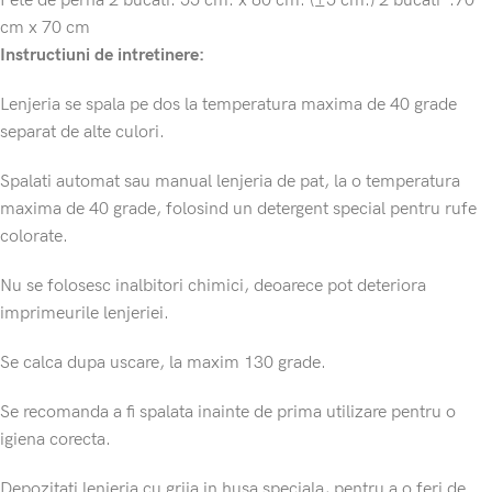
Fete de perna 2 bucati: 55 cm. x 80 cm. (±5 cm.) 2 bucati :70
cm x 70 cm
Instructiuni de intretinere:
Lenjeria se spala pe dos la temperatura maxima de 40 grade
separat de alte culori.
Spalati automat sau manual lenjeria de pat, la o temperatura
maxima de 40 grade, folosind un detergent special pentru rufe
colorate.
Nu se folosesc inalbitori chimici, deoarece pot deteriora
imprimeurile lenjeriei.
Se calca dupa uscare, la maxim 130 grade.
Se recomanda a fi spalata inainte de prima utilizare pentru o
igiena corecta.
Depozitati lenjeria cu grija in husa speciala, pentru a o feri de