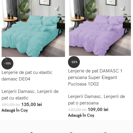
-22%
-15%
Lenjerie de pat DAMASC 1
Lenjerie de pat cu elastic
persoana Super Elegant
damasc DE04
Pucioasa 1D02
Lenjerii Damasc
,
Lenjerii de
Lenjerii Damasc
,
Lenjerii de
pat cu elastic
pat o persoana
135,00
lei
159,00
lei
109,00
lei
139,00
lei
Adaugă În Coș
Adaugă În Coș