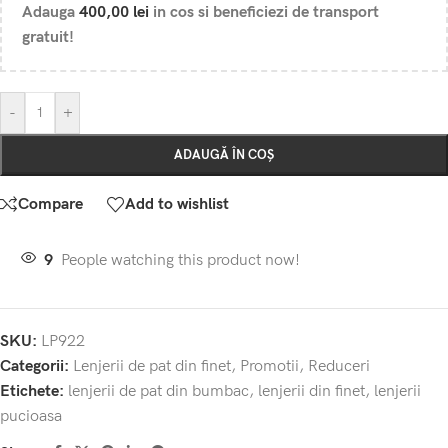
Adauga
400,00
lei
in cos si beneficiezi de transport
gratuit!
-
+
ADAUGĂ ÎN COȘ
Compare
Add to wishlist
9
People watching this product now!
SKU:
LP922
Categorii:
Lenjerii de pat din finet
,
Promotii
,
Reduceri
Etichete:
lenjerii de pat din bumbac
,
lenjerii din finet
,
lenjerii
pucioasa