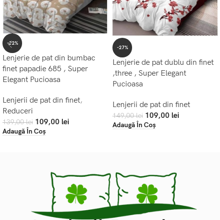
-22%
-27%
Lenjerie de pat din bumbac
Lenjerie de pat dublu din finet
finet papadie 685 , Super
,three , Super Elegant
Elegant Pucioasa
Pucioasa
Lenjerii de pat din finet
,
Lenjerii de pat din finet
Reduceri
109,00
lei
149,00
lei
109,00
lei
139,00
lei
Adaugă În Coș
Adaugă În Coș