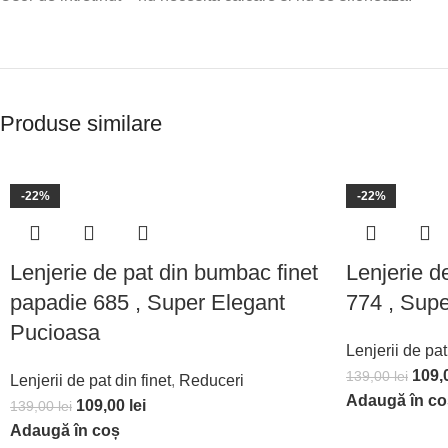
Produse similare
-22%
-22%
Lenjerie de pat din bumbac finet
Lenjerie d
papadie 685 , Super Elegant
774 , Sup
Pucioasa
Lenjerii de pat
109,
139,00
lei
Lenjerii de pat din finet
,
Reduceri
Adaugă în co
109,00
lei
139,00
lei
Adaugă în coș