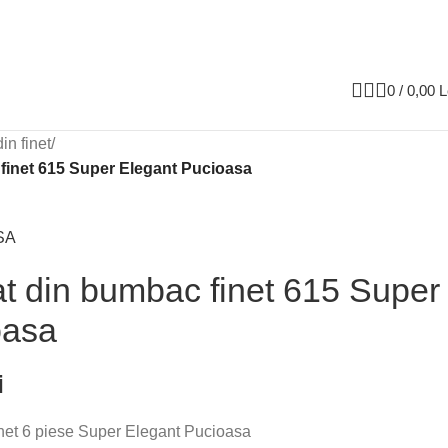
0
/
0,00
L
in finet
/
 finet 615 Super Elegant Pucioasa
SA
at din bumbac finet 615 Super
oasa
i
inet 6 piese Super Elegant Pucioasa