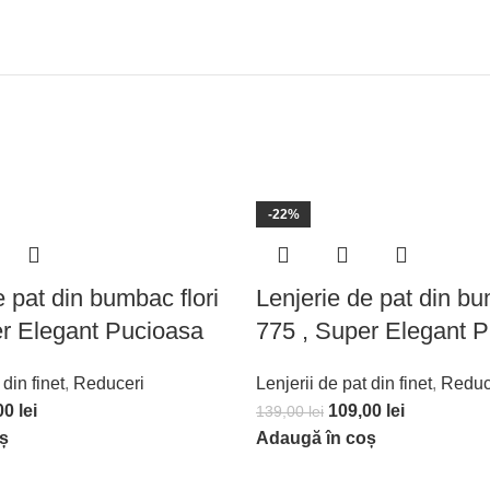
-22%
e pat din bumbac flori
Lenjerie de pat din bu
er Elegant Pucioasa
775 , Super Elegant 
 din finet
,
Reduceri
Lenjerii de pat din finet
,
Reduc
00
lei
109,00
lei
139,00
lei
ș
Adaugă în coș