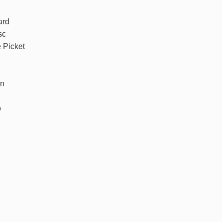
ard
sc
e Picket
un
o