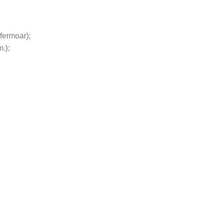
fermoar);
.);
.