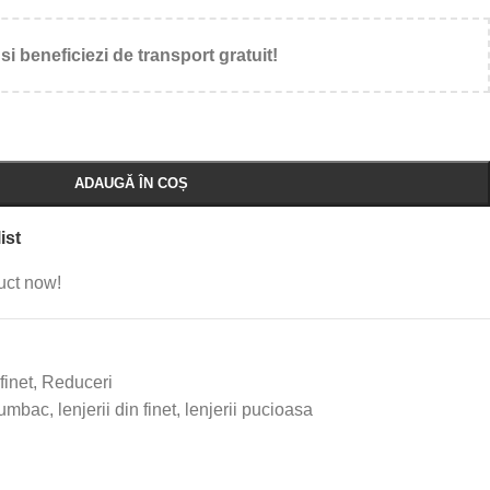
si beneficiezi de transport gratuit!
ADAUGĂ ÎN COȘ
ist
uct now!
finet
,
Reduceri
 bumbac
,
lenjerii din finet
,
lenjerii pucioasa