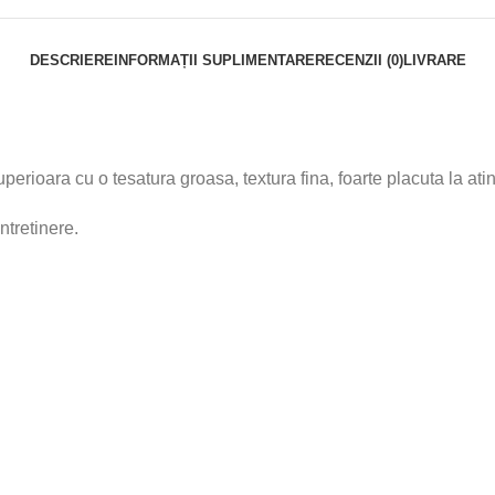
DESCRIERE
INFORMAȚII SUPLIMENTARE
RECENZII (0)
LIVRARE
perioara cu o tesatura groasa, textura fina, foarte placuta la atin
ntretinere.