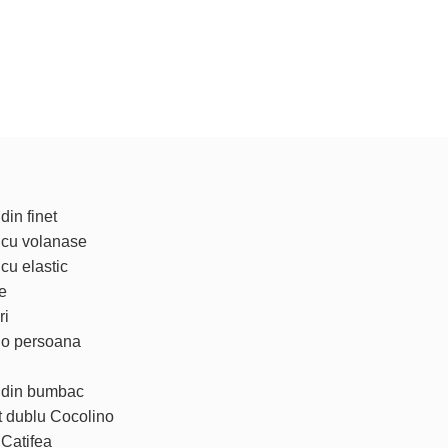
din finet
t cu volanase
 cu elastic
e
ri
t o persoana
t din bumbac
t dublu Cocolino
 Catifea