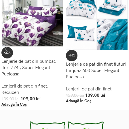
-22%
-16%
Lenjerie de pat din bumbac
Lenjerie de pat din finet fluturi
flori 774 , Super Elegant
turquaz 603 Super Elegant
Pucioasa
Pucioasa
Lenjerii de pat din finet
,
Lenjerii de pat din finet
Reduceri
109,00
lei
129,00
lei
109,00
lei
139,00
lei
Adaugă În Coș
Adaugă În Coș