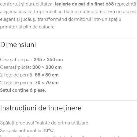
confortul și durabilitatea,
lenjerie de pat din finet 668
reprezintă
alegerea ideală. Imprimeul cu buline multicolore oferă un aspect
elegant și jucăuș, transformând dormitorul într-un spațiu
primitor și plin de culoare.
Dimensiuni
Cearșaf de pat:
245 × 250 cm
Cearșaf pilotă:
200 × 230 cm
2 fețe de pernă:
55 × 80 cm
2 fețe de pernă:
70 × 70 cm
Setul conține 6 piese.
Instrucțiuni de întreținere
Spălați produsul înainte de prima utilizare.
Se spală automat la 3
0°C
.