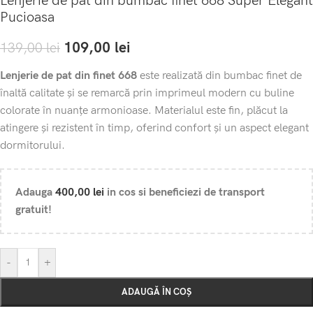
Lenjerie de pat din bumbac finet 668 Super Elegant
Pucioasa
109,00
lei
139,00
lei
Lenjerie de pat din finet 668
este realizată din bumbac finet de
înaltă calitate și se remarcă prin imprimeul modern cu buline
colorate în nuanțe armonioase. Materialul este fin, plăcut la
atingere și rezistent în timp, oferind confort și un aspect elegant
dormitorului.
Adauga
400,00
lei
in cos si beneficiezi de transport
gratuit!
-
+
ADAUGĂ ÎN COȘ