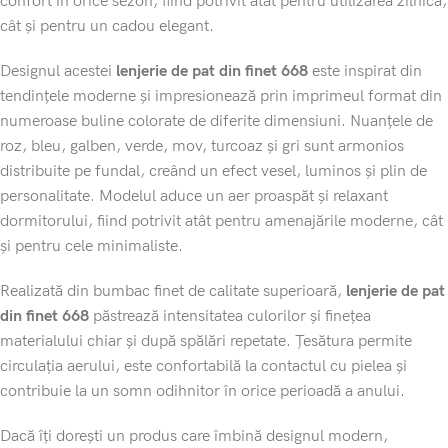
confort în orice sezon, fiind potrivit atât pentru utilizarea zilnică,
cât și pentru un cadou elegant.
Designul acestei
lenjerie de pat din finet 668
este inspirat din
tendințele moderne și impresionează prin imprimeul format din
numeroase buline colorate de diferite dimensiuni. Nuanțele de
roz, bleu, galben, verde, mov, turcoaz și gri sunt armonios
distribuite pe fundal, creând un efect vesel, luminos și plin de
personalitate. Modelul aduce un aer proaspăt și relaxant
dormitorului, fiind potrivit atât pentru amenajările moderne, cât
și pentru cele minimaliste.
Realizată din bumbac finet de calitate superioară,
lenjerie de pat
din finet 668
păstrează intensitatea culorilor și finețea
materialului chiar și după spălări repetate. Țesătura permite
circulația aerului, este confortabilă la contactul cu pielea și
contribuie la un somn odihnitor în orice perioadă a anului.
Dacă îți dorești un produs care îmbină designul modern,