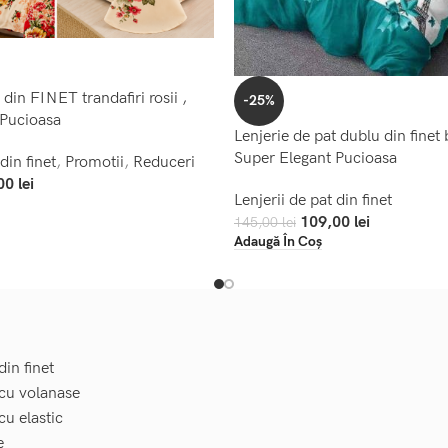
 din FINET trandafiri rosii ,
-25%
 Pucioasa
Lenjerie de pat dublu din finet 
Super Elegant Pucioasa
din finet
,
Promotii
,
Reduceri
00
lei
Lenjerii de pat din finet
109,00
lei
145,00
lei
Adaugă În Coș
din finet
 cu volanase
cu elastic
e