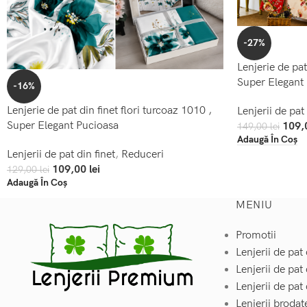
-27%
Lenjerie de pat
Super Elegant
-16%
Lenjerie de pat din finet flori turcoaz 1010 ,
Lenjerii de pat 
Super Elegant Pucioasa
109,
149,00
lei
Adaugă În Coș
Lenjerii de pat din finet
,
Reduceri
109,00
lei
129,00
lei
Adaugă În Coș
MENIU
Promotii
Lenjerii de pat 
Lenjerii de pat
Lenjerii de pat 
Lenjerii brodat