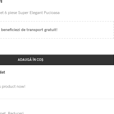
ei
net 6 piese Super Elegant Pucioasa
 beneficiezi de transport gratuit!
ADAUGĂ ÎN COȘ
ist
s product now!
inet
,
Reduceri