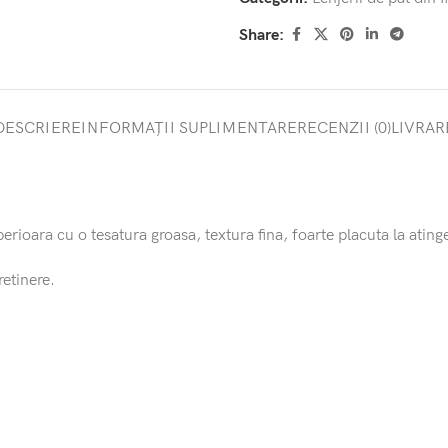
Share:
DESCRIERE
INFORMAȚII SUPLIMENTARE
RECENZII (0)
LIVRAR
erioara cu o tesatura groasa, textura fina, foarte placuta la atinge
retinere.