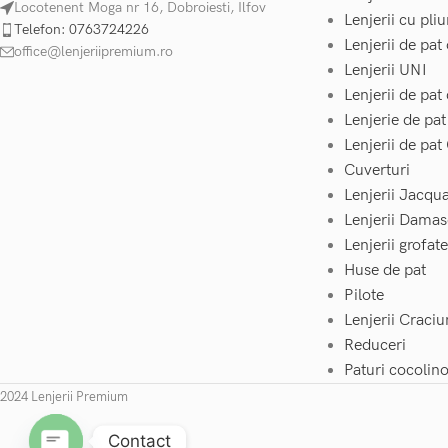
Locotenent Moga nr 16, Dobroiesti, Ilfov
Lenjerii cu pliu
Telefon: 0763724226
Lenjerii de pat
office@lenjeriipremium.ro
Lenjerii UNI
Lenjerii de pa
Lenjerie de pa
Lenjerii de pat
Cuverturi
Lenjerii Jacqu
Lenjerii Damas
Lenjerii grofat
Huse de pat
Pilote
Lenjerii Craciu
Reduceri
Paturi cocolin
2024 Lenjerii Premium
Contact