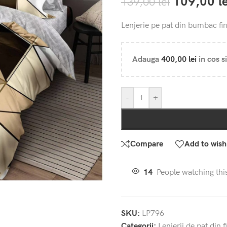
109,00
l
139,00
lei
Lenjerie pe pat din bumbac fi
Adauga
400,00
lei
in cos si
-
+
Compare
Add to wishl
14
People watching thi
SKU:
LP796
Categorii:
Lenjerii de pat din f