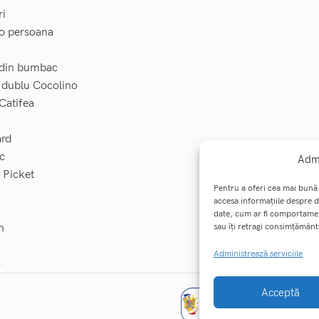
ri
 o persoana
t din bumbac
t dublu Cocolino
 Catifea
ard
c
Admi
e Picket
Pentru a oferi cea mai bună 
accesa informațiile despre 
date, cum ar fi comportamen
sau îți retragi consimțământ
n
Administrează serviciile
o
Acceptă