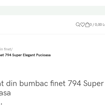
0
/
0,00
L
in finet
/
net 794 Super Elegant Pucioasa
at din bumbac finet 794 Super
asa