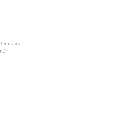
 fermoar);
m.);