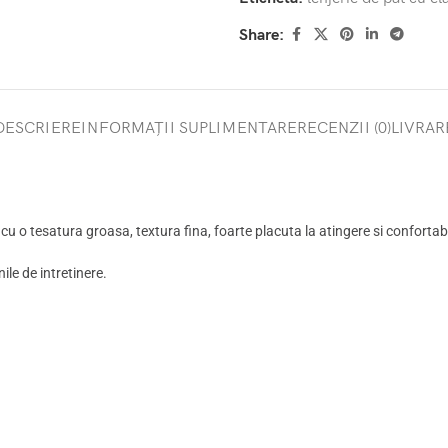
Share:
DESCRIERE
INFORMAȚII SUPLIMENTARE
RECENZII (0)
LIVRAR
 cu o tesatura groasa, textura fina, foarte placuta la atingere si confortab
le de intretinere.