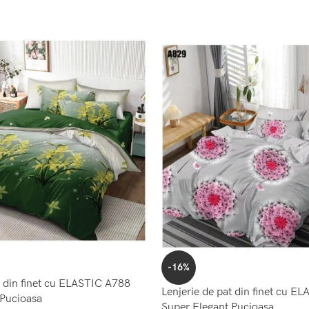
-16%
t din finet cu ELASTIC A788
Lenjerie de pat din finet cu E
 Pucioasa
Super Elegant Pucioasa