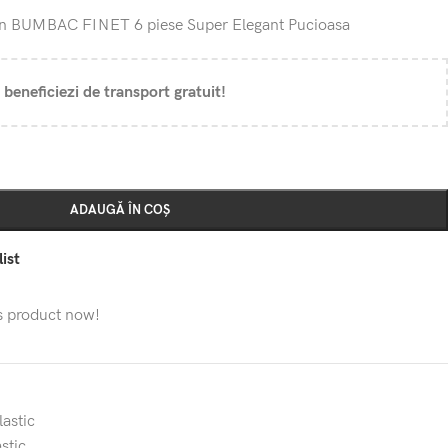
din BUMBAC FINET 6 piese Super Elegant Pucioasa
 beneficiezi de transport gratuit!
ADAUGĂ ÎN COȘ
ist
s product now!
lastic
astic