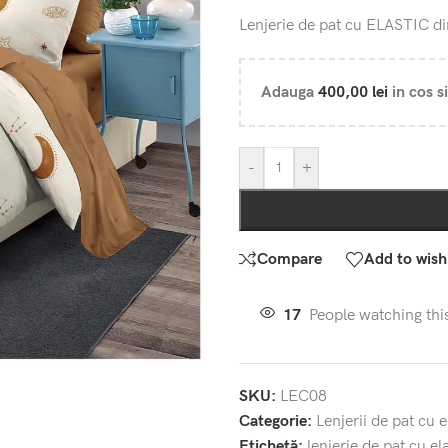
Lenjerie de pat cu ELASTIC 
Adauga
400,00
lei
in cos si
-
+
Compare
Add to wishl
17
People watching thi
SKU:
LEC08
Categorie:
Lenjerii de pat cu e
Etichetă:
lenjerie de pat cu el