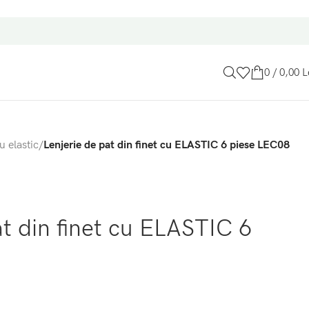
0
/
0,00
L
u elastic
/
Lenjerie de pat din finet cu ELASTIC 6 piese LEC08
at din finet cu ELASTIC 6