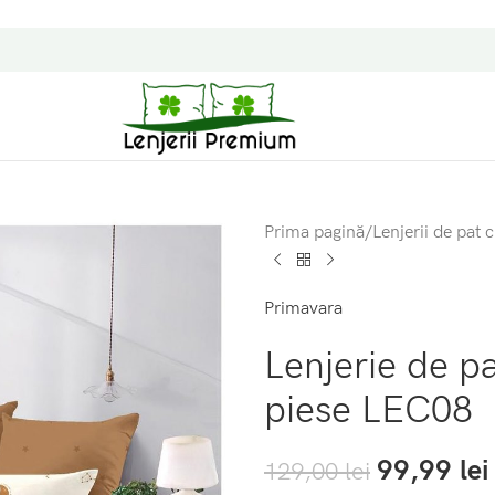
Prima pagină
/
Lenjerii de pat c
Primavara
Lenjerie de p
piese LEC08
99,99
lei
129,00
lei