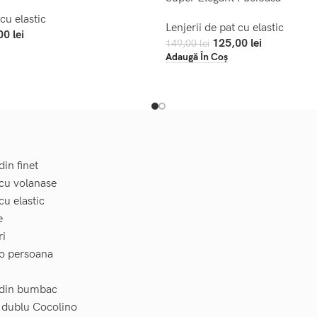
 cu elastic
Lenjerii de pat cu elastic
00
lei
125,00
lei
149,00
lei
Adaugă În Coș
din finet
 cu volanase
cu elastic
e
ri
 o persoana
t din bumbac
t dublu Cocolino