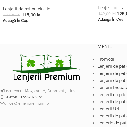
Lenjerii de pat
Lenjerii de pat cu elastic
125,
149,00
lei
115,00
lei
149,00
lei
Adaugă În Coș
Adaugă În Coș
MENIU
Promotii
Lenjerii de pat 
Lenjerii de pat
Lenjerii de pat 
Lenjerii brodat
Locotenent Moga nr 16, Dobroiesti, Ilfov
Lenjerii cu pliu
Telefon: 0763724226
Lenjerii de pat
office@lenjeriipremium.ro
Lenjerii UNI
Lenjerii de pa
Lenjerie de pa