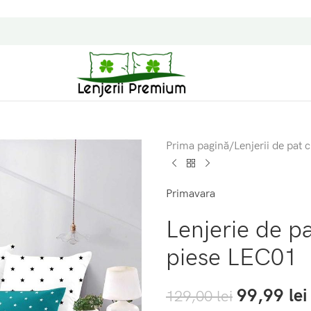
Prima pagină
/
Lenjerii de pat c
Primavara
Lenjerie de p
piese LEC01
99,99
lei
129,00
lei