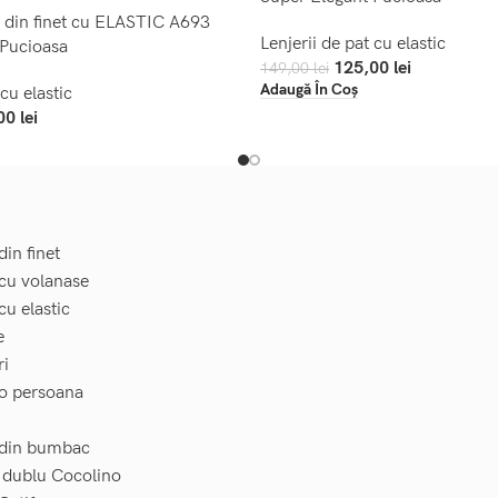
t din finet cu ELASTIC A693
Lenjerii de pat cu elastic
 Pucioasa
125,00
lei
149,00
lei
Adaugă În Coș
 cu elastic
00
lei
din finet
 cu volanase
cu elastic
e
ri
 o persoana
t din bumbac
t dublu Cocolino