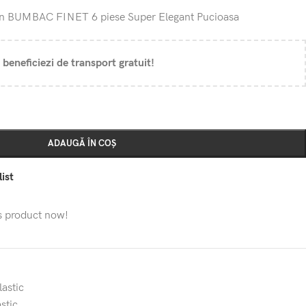
din BUMBAC FINET 6 piese Super Elegant Pucioasa
 beneficiezi de transport gratuit!
ADAUGĂ ÎN COȘ
ist
s product now!
lastic
astic