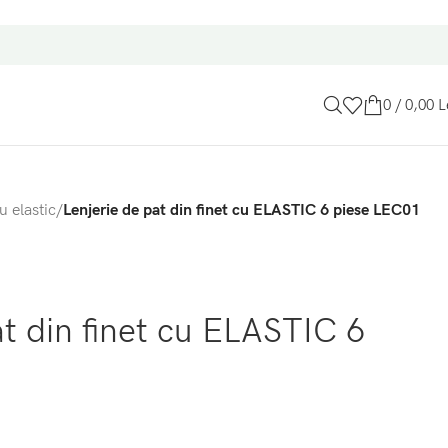
0
/
0,00
L
u elastic
/
Lenjerie de pat din finet cu ELASTIC 6 piese LEC01
at din finet cu ELASTIC 6