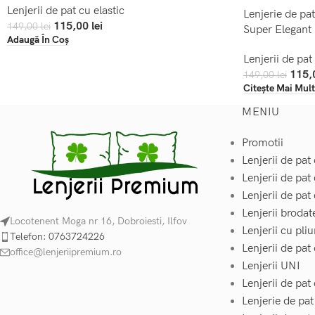
Lenjerii de pat cu elastic
Lenjerie de pa
115,00
lei
149,00
lei
Super Elegant
Adaugă În Coș
Lenjerii de pat
115,
149,00
lei
Citește Mai Mult
MENIU
Promotii
Lenjerii de pat 
Lenjerii de pat
Lenjerii de pat 
Lenjerii brodat
Locotenent Moga nr 16, Dobroiesti, Ilfov
Lenjerii cu pliu
Telefon: 0763724226
Lenjerii de pat
office@lenjeriipremium.ro
Lenjerii UNI
Lenjerii de pa
Lenjerie de pa