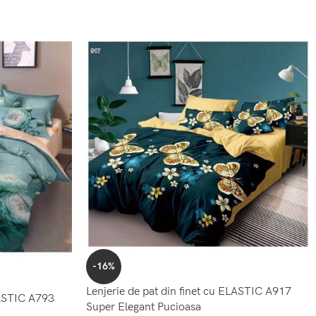
-16%
Lenjerie de pat din finet cu ELASTIC A917
LASTIC A793
Super Elegant Pucioasa