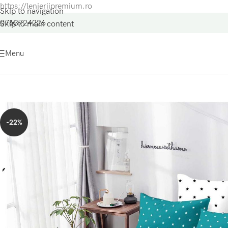
https://lenjeriipremium.ro
Skip to navigation
0763724226
Skip to main content
Menu
-22%