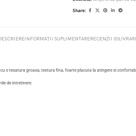
Share:
DESCRIERE
INFORMAȚII SUPLIMENTARE
RECENZII (0)
LIVRAR
 cu o tesatura groasa, textura fina, foarte placuta la atingere si confortab
le de intretinere.