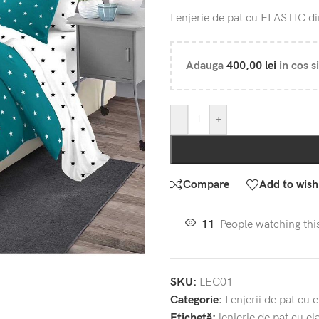
Lenjerie de pat cu ELASTIC 
Adauga
400,00
lei
in cos si
-
+
Compare
Add to wishl
11
People watching thi
SKU:
LEC01
Categorie:
Lenjerii de pat cu e
Etichetă:
lenjerie de pat cu el