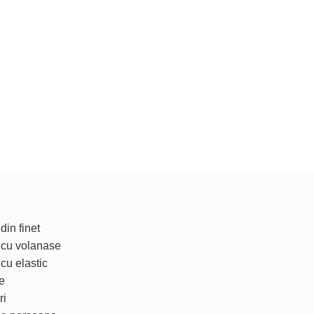
din finet
t cu volanase
 cu elastic
e
ri