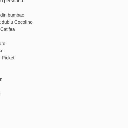
t o persoana
t din bumbac
t dublu Cocolino
 Catifea
ard
sc
e Picket
un
o