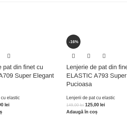
-16%
 pat din finet cu
Lenjerie de pat din fin
709 Super Elegant
ELASTIC A793 Super 
Pucioasa
 cu elastic
Lenjerii de pat cu elastic
00
lei
125,00
lei
149,00
lei
ș
Adaugă în coș