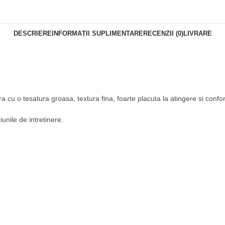
DESCRIERE
INFORMAȚII SUPLIMENTARE
RECENZII (0)
LIVRARE
a cu o tesatura groasa, textura fina, foarte placuta la atingere si confor
unile de intretinere.