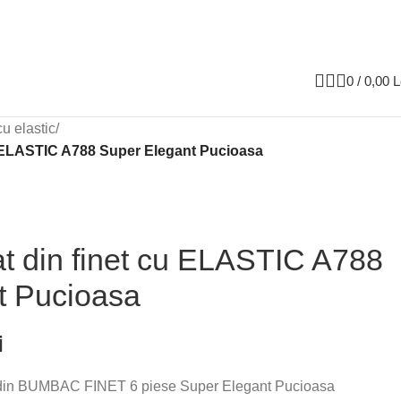
0
/
0,00
L
cu elastic
/
cu ELASTIC A788 Super Elegant Pucioasa
at din finet cu ELASTIC A788
t Pucioasa
i
 din BUMBAC FINET 6 piese Super Elegant Pucioasa