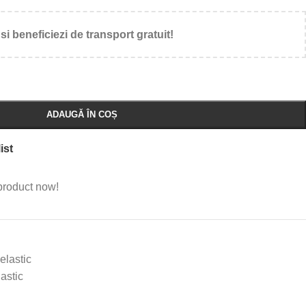
si beneficiezi de transport gratuit!
ADAUGĂ ÎN COȘ
ist
product now!
elastic
lastic