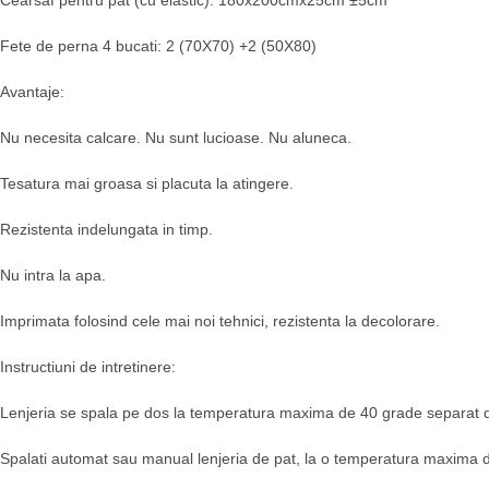
Cearsaf pentru pat (cu elastic): 180x200cmx25cm ±5cm
Fete de perna 4 bucati: 2 (70X70) +2 (50X80)
Avantaje:
Nu necesita calcare. Nu sunt lucioase. Nu aluneca.
Tesatura mai groasa si placuta la atingere.
Rezistenta indelungata in timp.
Nu intra la apa.
Imprimata folosind cele mai noi tehnici, rezistenta la decolorare.
Instructiuni de intretinere:
Lenjeria se spala pe dos la temperatura maxima de 40 grade separat de
Spalati automat sau manual lenjeria de pat, la o temperatura maxima de