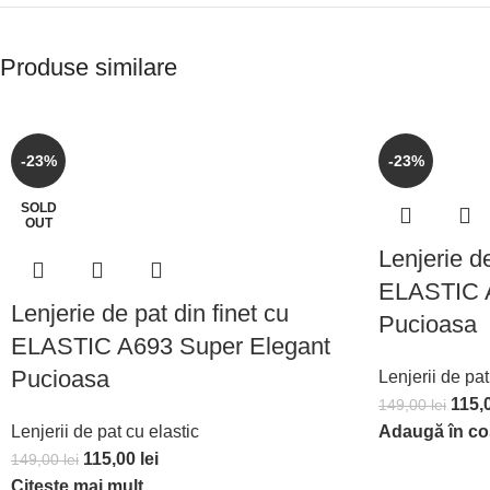
Produse similare
-23%
-23%
SOLD
OUT
Lenjerie de
ELASTIC A
Lenjerie de pat din finet cu
Pucioasa
ELASTIC A693 Super Elegant
Pucioasa
Lenjerii de pat
115,
149,00
lei
Lenjerii de pat cu elastic
Adaugă în co
115,00
lei
149,00
lei
Citește mai mult