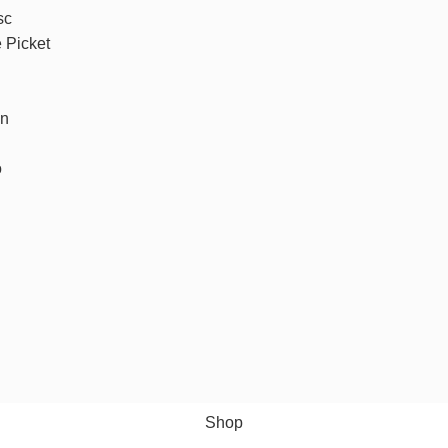
sc
e Picket
un
o
Shop