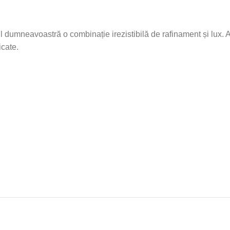
dumneavoastră o combinație irezistibilă de rafinament și lux. Acea
icate.