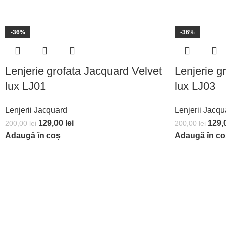
-36%
-36%
Lenjerie grofata Jacquard Velvet
Lenjerie g
lux LJ01
lux LJ03
Lenjerii Jacquard
Lenjerii Jacqu
129,00
lei
129,
200,00
lei
200,00
lei
Adaugă în coș
Adaugă în co