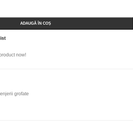
ADAUGĂ ÎN COȘ
ist
product now!
lenjerii grofate