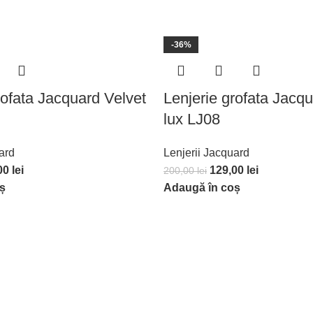
-36%
rofata Jacquard Velvet
Lenjerie grofata Jacqu
lux LJ08
ard
Lenjerii Jacquard
00
lei
129,00
lei
200,00
lei
ș
Adaugă în coș