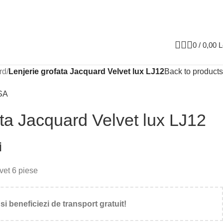
0
/
0,00
L
rd
/
Lenjerie grofata Jacquard Velvet lux LJ12
Back to products
SA
ata Jacquard Velvet lux LJ12
i
vet 6 piese
si beneficiezi de transport gratuit!