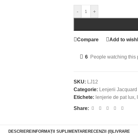
-
+
Compare
Add to wishl
6
People watching this 
SKU:
LJ12
Categorie:
Lenjerii Jacquard
Etichete:
lenjerie de pat lux
,
Share:
DESCRIERE
INFORMAȚII SUPLIMENTARE
RECENZII (0)
LIVRARE