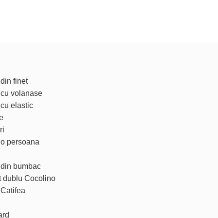
din finet
t cu volanase
 cu elastic
e
ri
t o persoana
t din bumbac
t dublu Cocolino
 Catifea
ard