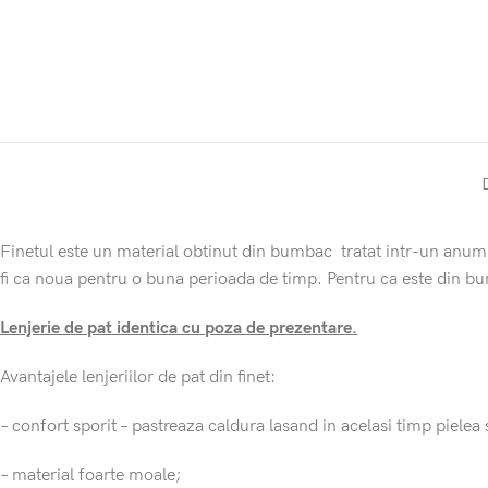
Finetul este un material obtinut din bumbac tratat intr-un anumit 
fi ca noua pentru o buna perioada de timp. Pentru ca este din bumb
Lenjerie de pat identica cu poza de prezentare.
Avantajele lenjeriilor de pat din finet:
– confort sporit – pastreaza caldura lasand in acelasi timp pielea 
– material foarte moale;