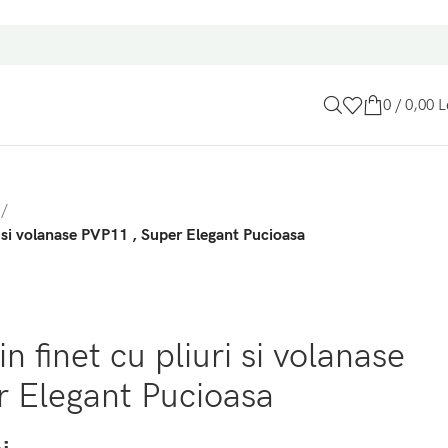
0
/
0,00
L
i
/
ri si volanase PVP11 , Super Elegant Pucioasa
in finet cu pliuri si volanase
r Elegant Pucioasa