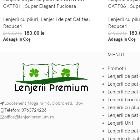
CATP01 , Super Elegant Pucioasa
CATP06 , Supe
Lenjerii cu pliuri
,
Lenjerii de pat Catifea
,
Lenjerii cu pliu
Reduceri
Reduceri
180,00
lei
180,
210,00
lei
210,00
lei
Adaugă În Coș
Adaugă În Coș
MENIU
Promotii
Lenjerii de pat 
Lenjerii de pat
Lenjerii de pat 
Lenjerii brodat
Locotenent Moga nr 16, Dobroiesti, Ilfov
Lenjerii cu pliu
Telefon: 0763724226
Lenjerii de pat
office@lenjeriipremium.ro
Lenjerii UNI
Lenjerii de pa
Lenjerie de pa