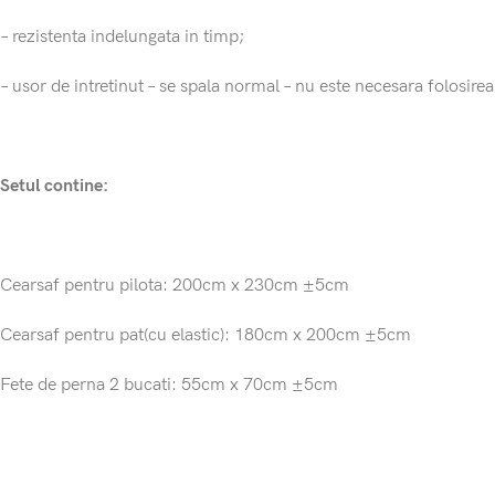
– rezistenta indelungata in timp;
– usor de intretinut – se spala normal – nu este necesara folosire
Setul contine:
Cearsaf pentru pilota: 200cm x 230cm ±5cm
Cearsaf pentru pat(cu elastic): 180cm x 200cm ±5cm
Fete de perna 2 bucati: 55cm x 70cm ±5cm