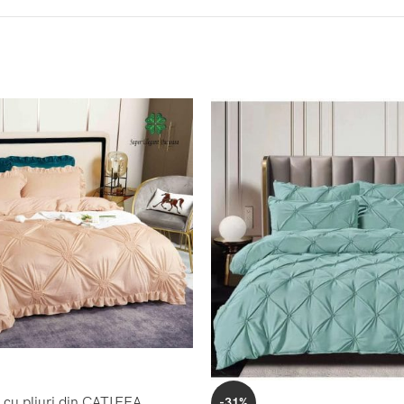
t cu pliuri din CATIFEA
-31%