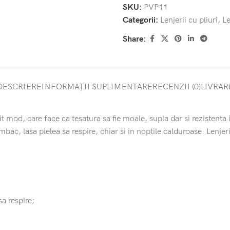
SKU:
PVP11
Categorii:
Lenjerii cu pliuri
,
Le
Share:
DESCRIERE
INFORMAȚII SUPLIMENTARE
RECENZII (0)
LIVRAR
mod, care face ca tesatura sa fie moale, supla dar si rezistenta in
ac, lasa pielea sa respire, chiar si in noptile calduroase. Lenjer
sa respire;