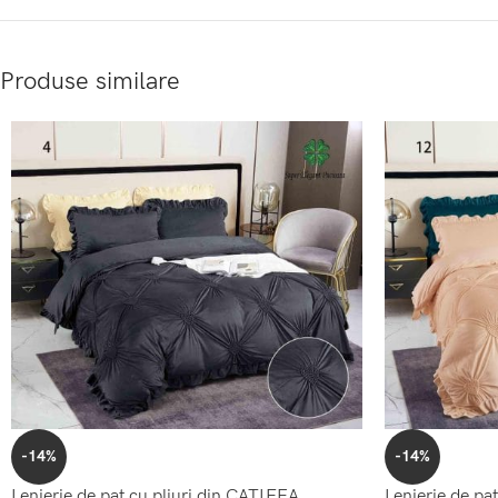
Produse similare
-14%
-14%
Lenjerie de pat cu pliuri din CATIFEA
Lenjerie de pa