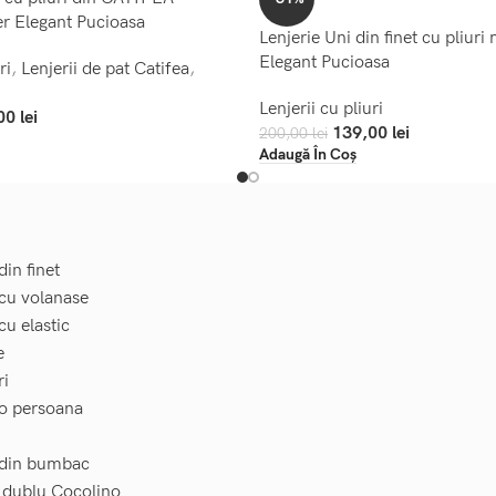
r Elegant Pucioasa
Lenjerie Uni din finet cu pliuri
Elegant Pucioasa
ri
,
Lenjerii de pat Catifea
,
Lenjerii cu pliuri
00
lei
139,00
lei
200,00
lei
Adaugă În Coș
din finet
 cu volanase
cu elastic
e
ri
 o persoana
t din bumbac
t dublu Cocolino