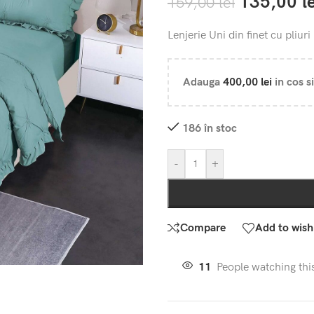
135,00
l
159,00
lei
Lenjerie Uni din finet cu pliuri
Adauga
400,00
lei
in cos si
186 în stoc
-
+
Compare
Add to wishl
11
People watching thi