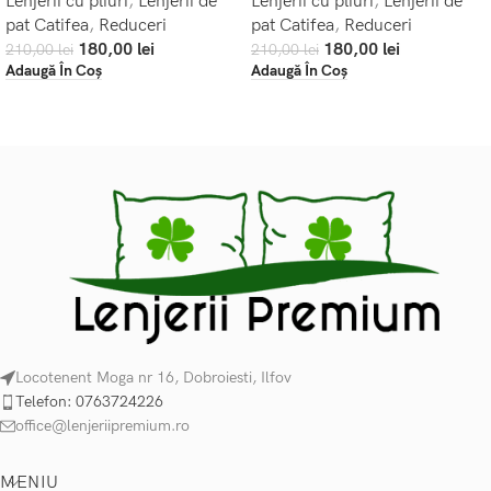
Lenjerii cu pliuri
,
Lenjerii de
Lenjerii cu pliuri
,
Lenjerii de
pat Catifea
,
Reduceri
pat Catifea
,
Reduceri
180,00
lei
180,00
lei
210,00
lei
210,00
lei
Adaugă În Coș
Adaugă În Coș
Locotenent Moga nr 16, Dobroiesti, Ilfov
Telefon: 0763724226
office@lenjeriipremium.ro
MENIU