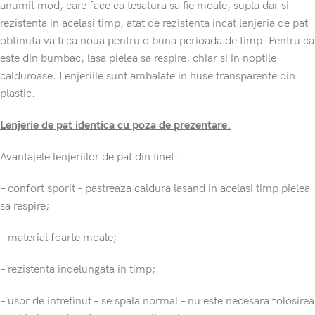
anumit mod, care face ca tesatura sa fie moale, supla dar si
rezistenta in acelasi timp, atat de rezistenta incat lenjeria de pat
obtinuta va fi ca noua pentru o buna perioada de timp. Pentru ca
este din bumbac, lasa pielea sa respire, chiar si in noptile
calduroase. Lenjeriile sunt ambalate in huse transparente din
plastic.
Lenjerie de pat identica cu poza de prezentare.
Avantajele lenjeriilor de pat din finet:
– confort sporit – pastreaza caldura lasand in acelasi timp pielea
sa respire;
– material foarte moale;
– rezistenta indelungata in timp;
– usor de intretinut – se spala normal – nu este necesara folosirea