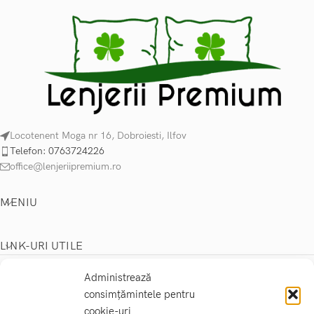
Locotenent Moga nr 16, Dobroiesti, Ilfov
Telefon: 0763724226
office@lenjeriipremium.ro
MENIU
LINK-URI UTILE
2024 Lenjerii Premium
Administrează
consimțămintele pentru
cookie-uri