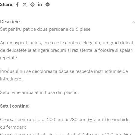
Share:
Descriere
Set pentru pat de doua persoane cu 6 piese.
Au un aspect lucios, ceea ce le confera eleganta, un grad ridicat
de delicatete la atingere precum si rezistenta la folosire si spalari
repetate.
Produsul nu se decoloreaza daca se respecta instructiunile de
intretinere.
Setul vine ambalat in husa din plastic.
Setul contine:
Cearsaf pentru pilota: 200 cm. x 230 cm. (±5 cm.) (se inchide
cu fermoar);
Cearsaf pentru pat (clasic, fara elastic): 245 cm. x 250 cm. (±5