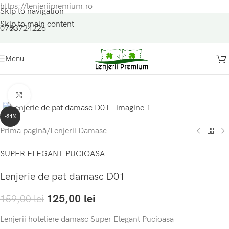
https://lenjeriipremium.ro
Skip to navigation
Skip to main content
0763724226
Menu
Click to enlarge
-21%
Prima pagină
/
Lenjerii Damasc
SUPER ELEGANT PUCIOASA
Lenjerie de pat damasc D01
125,00
lei
159,00
lei
Lenjerii hoteliere damasc Super Elegant Pucioasa