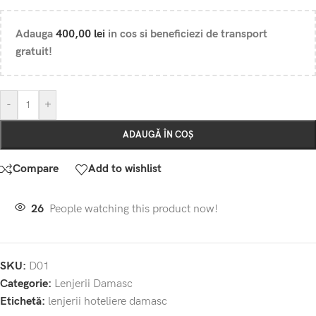
Adauga
400,00
lei
in cos si beneficiezi de transport
gratuit!
-
+
ADAUGĂ ÎN COȘ
Compare
Add to wishlist
26
People watching this product now!
SKU:
D01
Categorie:
Lenjerii Damasc
Etichetă:
lenjerii hoteliere damasc