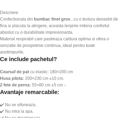
Descriere
Confectionata din
bumbac finet gros
, cu o textura deosebit de
fina si placuta la atingere, aceasta lenjerie imbina confortul
absolut cu o durabilitate impresionanta.
Material respirabil care pastreaza caldura optima si ofera o
senzatie de prospetime continua, ideal pentru toate
anotimpurile.
Ce include pachetul?
Cearsaf de pat
cu elastic: 180×200 cm
Husa pilota:
200×230 cm ±10 cm.
2 fete de perna:
55×80 cm ±5 cm –
Avantaje remarcabile:
✔️ Nu se sifoneaza.
✔️ Nu intra la apa.
✔️ Nu se decoloreaza.