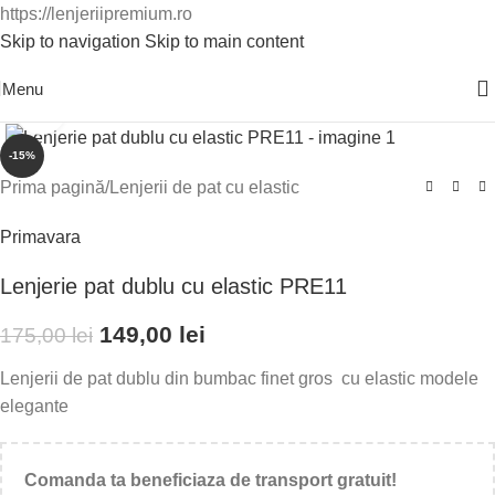
https://lenjeriipremium.ro
Skip to navigation
Skip to main content
0763724226
Menu
Click to enlarge
-15%
Prima pagină
/
Lenjerii de pat cu elastic
Primavara
Lenjerie pat dublu cu elastic PRE11
149,00
lei
175,00
lei
Lenjerii de pat dublu din bumbac finet gros cu elastic modele
elegante
Comanda ta beneficiaza de transport gratuit!