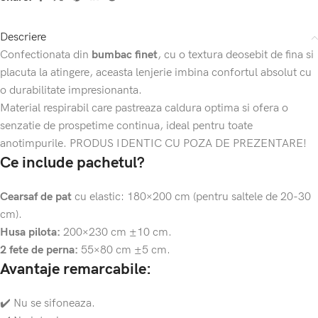
Descriere
Confectionata din
bumbac finet
, cu o textura deosebit de fina si
placuta la atingere, aceasta lenjerie imbina confortul absolut cu
o durabilitate impresionanta.
Material respirabil care pastreaza caldura optima si ofera o
senzatie de prospetime continua, ideal pentru toate
anotimpurile. PRODUS IDENTIC CU POZA DE PREZENTARE!
Ce include pachetul?
Cearsaf de pat
cu elastic: 180×200 cm (pentru saltele de 20-30
cm).
Husa pilota:
200×230 cm ±10 cm.
2 fete de perna:
55×80 cm ±5 cm.
Avantaje remarcabile:
✔️ Nu se sifoneaza.