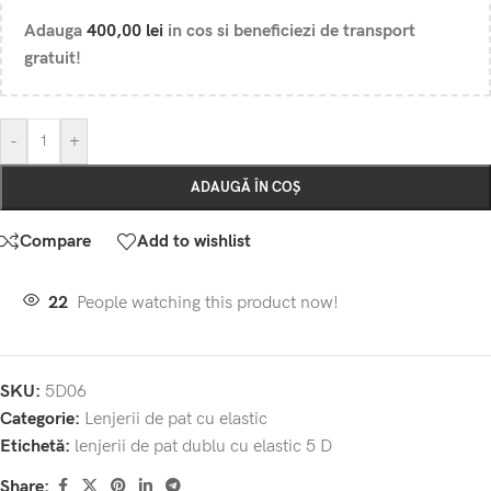
Adauga
400,00
lei
in cos si beneficiezi de transport
gratuit!
-
+
ADAUGĂ ÎN COȘ
Compare
Add to wishlist
22
People watching this product now!
SKU:
5D06
Categorie:
Lenjerii de pat cu elastic
Etichetă:
lenjerii de pat dublu cu elastic 5 D
Share: